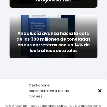
Andalucía avanza hacia la cota
de los 300 millones de toneladas
en sus carreteras con un 14% de
los tráficos estatales
Gestionar el
Todo Transporte
Camiones
Conoce la nueva generación de
consentimiento de las
camiones Actros: innovación y eficiencia en el transporte de
cookies
carga
Para ofrecer las mejores experiencias, utilizamos tecnologías como