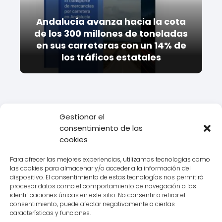
Andalucía avanza hacia la cota
de los 300 millones de toneladas
en sus carreteras con un 14% de
los tráficos estatales
Gestionar el
consentimiento de las
Todo Transporte
Transporte
Descubre las ventajas de la
cookies
autoprima levante en tu trayecto diario
Para ofrecer las mejores experiencias, utilizamos tecnologías como
las cookies para almacenar y/o acceder a la información del
dispositivo. El consentimiento de estas tecnologías nos permitirá
procesar datos como el comportamiento de navegación o las
Aviso legal
identificaciones únicas en este sitio. No consentir o retirar el
consentimiento, puede afectar negativamente a ciertas
Política de Cookies
características y funciones.