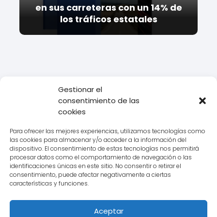
en sus carreteras con un 14% de
los tráficos estatales
Gestionar el
Todo Transporte
Empresas de transporte
Ontime
Carlos
consentimiento de las
Moreno, CEO de Ontime, gana el premio Emprendedor del Año
cookies
de EY por la Zona Centro
Para ofrecer las mejores experiencias, utilizamos tecnologías como
las cookies para almacenar y/o acceder a la información del
dispositivo. El consentimiento de estas tecnologías nos permitirá
procesar datos como el comportamiento de navegación o las
Aviso legal
identificaciones únicas en este sitio. No consentir o retirar el
consentimiento, puede afectar negativamente a ciertas
Política de Cookies
características y funciones.
Política de Privacidad
Aceptar