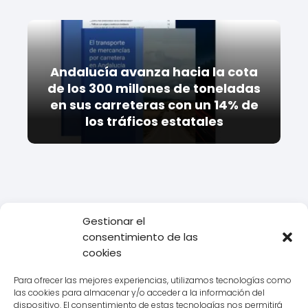
Andalucía avanza hacia la cota
de los 300 millones de toneladas
en sus carreteras con un 14% de
los tráficos estatales
Gestionar el
Todo Transporte
Transporte
Descubre la excelencia de
consentimiento de las
Mercedes en Orense: conoce todo sobre su concesionario
cookies
oficial.
Para ofrecer las mejores experiencias, utilizamos tecnologías como
las cookies para almacenar y/o acceder a la información del
dispositivo. El consentimiento de estas tecnologías nos permitirá