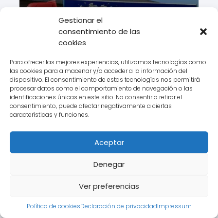
Gestionar el
Ontime invierte en la empresa
consentimiento de las
aragonesa TAC
cookies
Para ofrecer las mejores experiencias, utilizamos tecnologías como
las cookies para almacenar y/o acceder a la información del
dispositivo. El consentimiento de estas tecnologías nos permitirá
procesar datos como el comportamiento de navegación o las
identificaciones únicas en este sitio. No consentir o retirar el
consentimiento, puede afectar negativamente a ciertas
Andalucía avanza hacia la cota
características y funciones.
de los 300 millones de toneladas
en sus carreteras con un 14% de
Aceptar
los tráficos estatales
Denegar
Ver preferencias
Política de cookies
Declaración de privacidad
Impressum