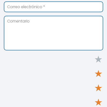
★
★
★
★