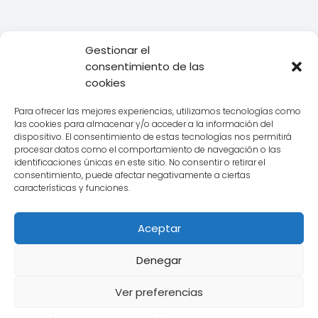
Gestionar el
consentimiento de las
Todo Transporte
Logística
STILL: La empresa líder en
cookies
soluciones de transporte y logística que necesitas conocer.
Para ofrecer las mejores experiencias, utilizamos tecnologías como
las cookies para almacenar y/o acceder a la información del
dispositivo. El consentimiento de estas tecnologías nos permitirá
procesar datos como el comportamiento de navegación o las
Aviso legal
identificaciones únicas en este sitio. No consentir o retirar el
consentimiento, puede afectar negativamente a ciertas
Política de Cookies
características y funciones.
Política de Privacidad
Aceptar
Contacto
Denegar
Ver preferencias