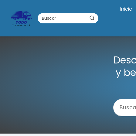
Inicio
Desc
y be