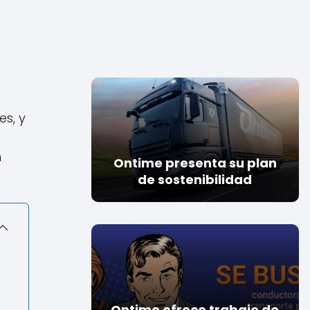
s, y
n
Ontime presenta su plan
de sostenibilidad
Ontime ofrece trabajo de