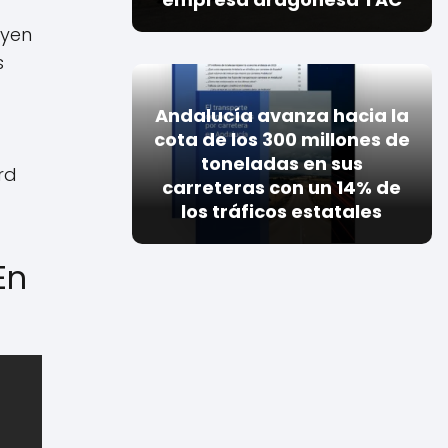
uyen
s
Andalucía avanza hacia la
cota de los 300 millones de
toneladas en sus
rd
carreteras con un 14% de
los tráficos estatales
En