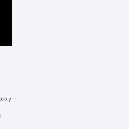
tes y
e