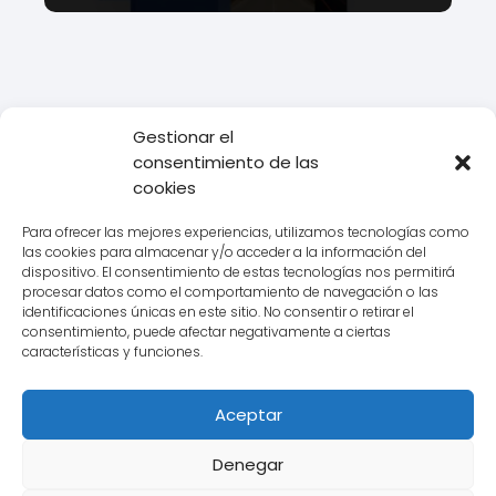
Gestionar el
Todo Transporte
Transporte
Conoce la historia y servicios de
consentimiento de las
la Cooperativa Avilesina: una alternativa de transporte confiable
cookies
y accesible.
Para ofrecer las mejores experiencias, utilizamos tecnologías como
las cookies para almacenar y/o acceder a la información del
dispositivo. El consentimiento de estas tecnologías nos permitirá
procesar datos como el comportamiento de navegación o las
Aviso legal
identificaciones únicas en este sitio. No consentir o retirar el
consentimiento, puede afectar negativamente a ciertas
Política de Cookies
características y funciones.
Política de Privacidad
Aceptar
Contacto
Denegar