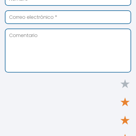
★
★
★