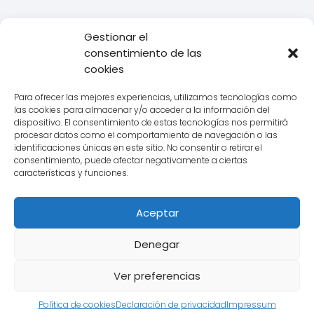
Gestionar el
Todo Transporte
Empresas de transporte
Correos
consentimiento de las
Express
Correos Express: Todo lo que necesitas saber sobre
cookies
Recogidas y Envíos
Para ofrecer las mejores experiencias, utilizamos tecnologías como
las cookies para almacenar y/o acceder a la información del
dispositivo. El consentimiento de estas tecnologías nos permitirá
procesar datos como el comportamiento de navegación o las
Aviso legal
identificaciones únicas en este sitio. No consentir o retirar el
consentimiento, puede afectar negativamente a ciertas
Política de Cookies
características y funciones.
Política de Privacidad
Aceptar
Contacto
Denegar
Ver preferencias
Política de cookies
Declaración de privacidad
Impressum