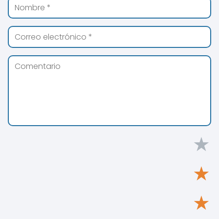
★
★
★