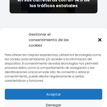
los tráficos estatales
Gestionar el
consentimiento de las
Todo Transporte
Empresas de transporte
CTT
Todo lo que
cookies
necesitas saber sobre el servicio de transporte CTT Express
Para ofrecer las mejores experiencias, utilizamos tecnologías como
las cookies para almacenar y/o acceder a la información del
dispositivo. El consentimiento de estas tecnologías nos permitirá
procesar datos como el comportamiento de navegación o las
Aviso legal
identificaciones únicas en este sitio. No consentir o retirar el
consentimiento, puede afectar negativamente a ciertas
Política de Cookies
características y funciones.
Política de Privacidad
Aceptar
Contacto
Denegar