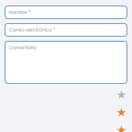
★
★
★