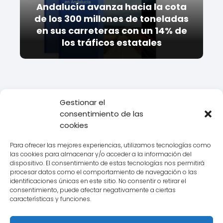
Andalucía avanza hacia la cota
de los 300 millones de toneladas
en sus carreteras con un 14% de
los tráficos estatales
Gestionar el
consentimiento de las
Todo Transporte
Transporte
Descubre las novedades del DAF
cookies
Nuevo: Características y Especificaciones
Para ofrecer las mejores experiencias, utilizamos tecnologías como
las cookies para almacenar y/o acceder a la información del
dispositivo. El consentimiento de estas tecnologías nos permitirá
procesar datos como el comportamiento de navegación o las
Aviso legal
identificaciones únicas en este sitio. No consentir o retirar el
consentimiento, puede afectar negativamente a ciertas
Política de Cookies
características y funciones.
Política de Privacidad