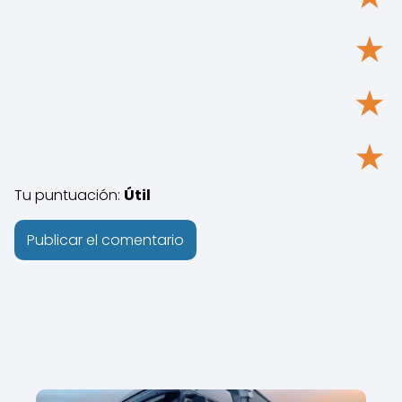
★
★
★
Tu puntuación:
Útil