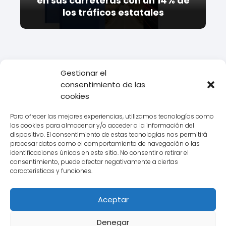
en sus carreteras con un 14% de
los tráficos estatales
Gestionar el
consentimiento de las
Todo Transporte
Empresas de transporte
Ontime
Datos de
cookies
la Delegación Ontime Burgos
Para ofrecer las mejores experiencias, utilizamos tecnologías como
las cookies para almacenar y/o acceder a la información del
dispositivo. El consentimiento de estas tecnologías nos permitirá
procesar datos como el comportamiento de navegación o las
Aviso legal
identificaciones únicas en este sitio. No consentir o retirar el
consentimiento, puede afectar negativamente a ciertas
Política de Cookies
características y funciones.
Política de Privacidad
Aceptar
Contacto
Denegar