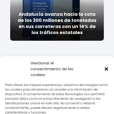
Andalucía avanza hacia la cota
de los 300 millones de toneladas
en sus carreteras con un 14% de
los tráficos estatales
Gestionar el
consentimiento de las
Todo Transporte
Empresas de transporte
Ontime
Datos de
cookies
la delegación Ontime en Cassà de la Selva, Girona
Para ofrecer las mejores experiencias, utilizamos tecnologías como
las cookies para almacenar y/o acceder a la información del
dispositivo. El consentimiento de estas tecnologías nos permitirá
procesar datos como el comportamiento de navegación o las
Aviso legal
identificaciones únicas en este sitio. No consentir o retirar el
consentimiento, puede afectar negativamente a ciertas
Política de Cookies
características y funciones.