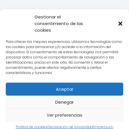
Gestionar el
consentimiento de las
Todo Transporte
Empresas de transporte
Ontime
Datos de
cookies
la Delegación Ontime entre Ceuta y Tánger
Para ofrecer las mejores experiencias, utilizamos tecnologías como
las cookies para almacenar y/o acceder a la información del
dispositivo. El consentimiento de estas tecnologías nos permitirá
procesar datos como el comportamiento de navegación o las
Aviso legal
identificaciones únicas en este sitio. No consentir o retirar el
consentimiento, puede afectar negativamente a ciertas
Política de Cookies
características y funciones.
Política de Privacidad
Aceptar
Contacto
Denegar
Ver preferencias
Política de cookies
Declaración de privacidad
Impressum