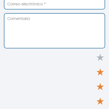
★
★
★
★