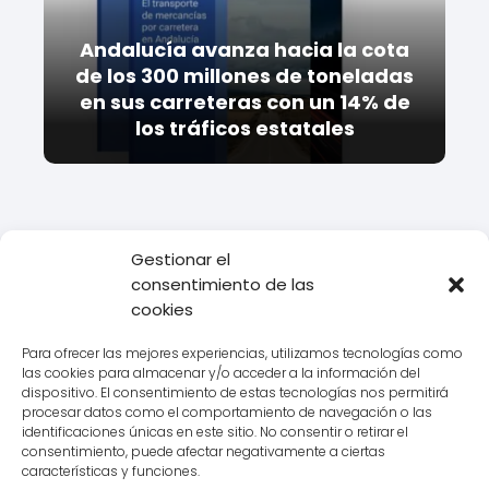
Andalucía avanza hacia la cota
de los 300 millones de toneladas
en sus carreteras con un 14% de
los tráficos estatales
Gestionar el
consentimiento de las
Todo Transporte
Empresas de transporte
Ontime
Datos de
cookies
la delegación Ontime El Berron en Asturias
Para ofrecer las mejores experiencias, utilizamos tecnologías como
las cookies para almacenar y/o acceder a la información del
dispositivo. El consentimiento de estas tecnologías nos permitirá
procesar datos como el comportamiento de navegación o las
Aviso legal
identificaciones únicas en este sitio. No consentir o retirar el
consentimiento, puede afectar negativamente a ciertas
Política de Cookies
características y funciones.