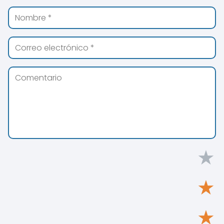
★
★
★