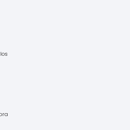
los
bora