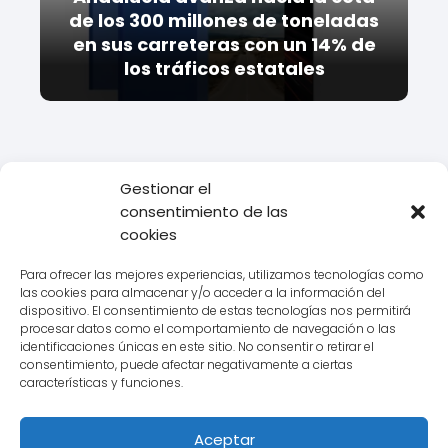
de los 300 millones de toneladas
en sus carreteras con un 14% de
los tráficos estatales
Gestionar el
consentimiento de las
Todo Transporte
Empresas de transporte
Ontime
Datos
cookies
sobre la Delegación Ontime en Mahón, Islas Baleares
Para ofrecer las mejores experiencias, utilizamos tecnologías como
las cookies para almacenar y/o acceder a la información del
dispositivo. El consentimiento de estas tecnologías nos permitirá
procesar datos como el comportamiento de navegación o las
Aviso legal
identificaciones únicas en este sitio. No consentir o retirar el
consentimiento, puede afectar negativamente a ciertas
Política de Cookies
características y funciones.
Política de Privacidad
Aceptar