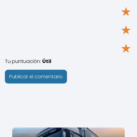
★
★
★
Tu puntuación:
Útil