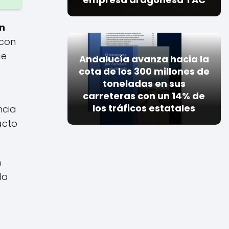
n
 con
de
Andalucía avanza hacia la
cota de los 300 millones de
toneladas en sus
s
carreteras con un 14% de
los tráficos estatales
ncia
acto
n
la