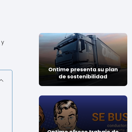
y
Ontime presenta su plan
de sostenibilidad
Ontime ofrece trabajo de