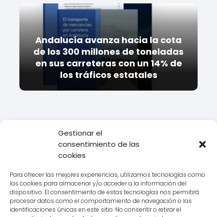
Andalucía avanza hacia la cota
de los 300 millones de toneladas
en sus carreteras con un 14% de
los tráficos estatales
Gestionar el
consentimiento de las
Todo Transporte
Empresas de transporte
Ontime
Datos de
cookies
la delegación Ontime en Teruel
Para ofrecer las mejores experiencias, utilizamos tecnologías como
las cookies para almacenar y/o acceder a la información del
dispositivo. El consentimiento de estas tecnologías nos permitirá
procesar datos como el comportamiento de navegación o las
Aviso legal
identificaciones únicas en este sitio. No consentir o retirar el