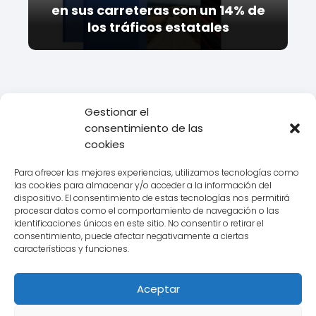
en sus carreteras con un 14% de
los tráficos estatales
Gestionar el
consentimiento de las
Todo Transporte
Empresas de transporte
Ontime
Datos de
cookies
la Delegación Ontime Toledo
Para ofrecer las mejores experiencias, utilizamos tecnologías como
las cookies para almacenar y/o acceder a la información del
dispositivo. El consentimiento de estas tecnologías nos permitirá
procesar datos como el comportamiento de navegación o las
Aviso legal
identificaciones únicas en este sitio. No consentir o retirar el
consentimiento, puede afectar negativamente a ciertas
Política de Cookies
características y funciones.
Política de Privacidad
Aceptar
Contacto