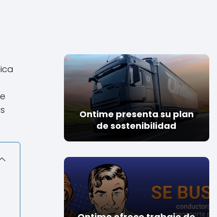
tica
de
es
Ontime presenta su plan
de sostenibilidad
Ontime ofrece trabajo de