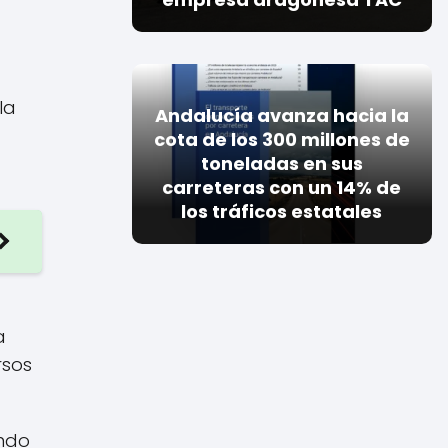
la
Andalucía avanza hacia la
cota de los 300 millones de
toneladas en sus
carreteras con un 14% de
los tráficos estatales
a
rsos
ando