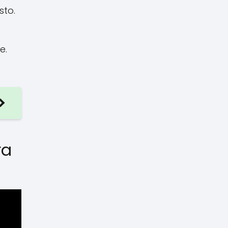
sto.
e.
ra