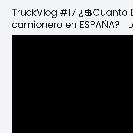
TruckVlog #17 ¿💲Cuanto
camionero en ESPAÑA? | L