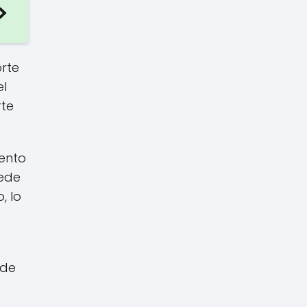
rte
el
rte
iento
uede
, lo
 de