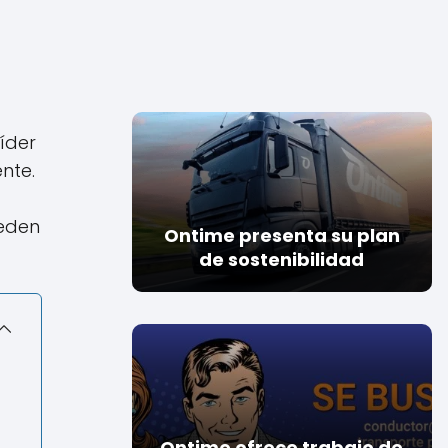
íder
nte.
ueden
Ontime presenta su plan
de sostenibilidad
Ontime ofrece trabajo de