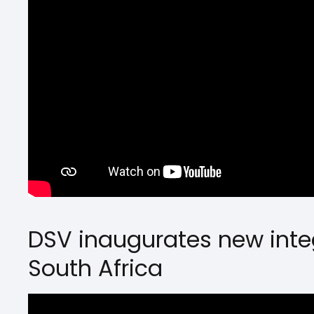
DSV inaugurates new integ
South Africa