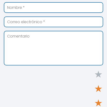
★
★
★