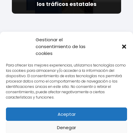
los tráficos estatales
Gestionar el
consentimiento de las
Todo Transporte
Logística
Todo lo que necesitas saber sobre
cookies
eezon: la plataforma de transporte del futuro
Para ofrecer las mejores experiencias, utilizamos tecnologías como
las cookies para almacenar y/o acceder a la información del
dispositivo. El consentimiento de estas tecnologías nos permitirá
procesar datos como el comportamiento de navegación o las
Aviso legal
identificaciones únicas en este sitio. No consentir o retirar el
consentimiento, puede afectar negativamente a ciertas
Política de Cookies
características y funciones.
Política de Privacidad
Aceptar
Contacto
Denegar