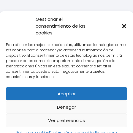
Gestionar el
Todo Transporte
Empresas de Logística
Las mejores
consentimiento de las
empresas de almacenamiento y logística: garantía de
cookies
eficiencia en tu cadena de suministro
Para ofrecer las mejores experiencias, utilizamos tecnologías como
las cookies para almacenar y/o acceder a la información del
dispositivo. El consentimiento de estas tecnologías nos permitirá
procesar datos como el comportamiento de navegación o las
Aviso legal
identificaciones únicas en este sitio. No consentir o retirar el
consentimiento, puede afectar negativamente a ciertas
Política de Cookies
características y funciones.
Política de Privacidad
Aceptar
Contacto
Denegar
Ver preferencias
Política de cookies
Declaración de privacidad
Impressum