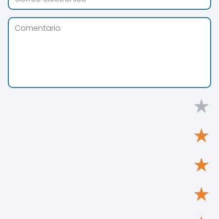
★
★
★
★