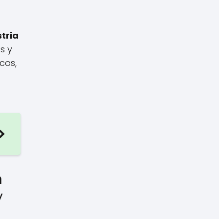
stria
s y
cos,
n
y