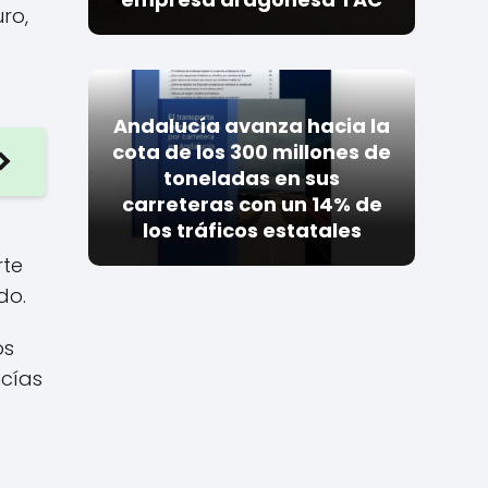
ro,
Andalucía avanza hacia la
cota de los 300 millones de
toneladas en sus
carreteras con un 14% de
los tráficos estatales
rte
do.
os
ncías