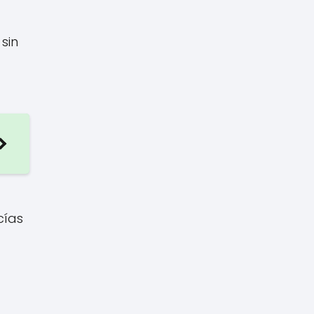
sin
cías