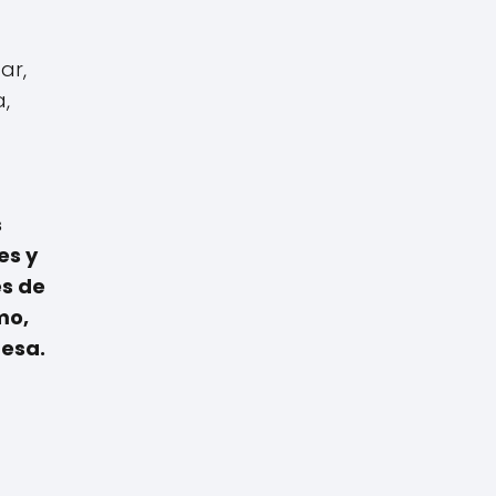
ar,
,
s
es y
es de
mo,
resa
.