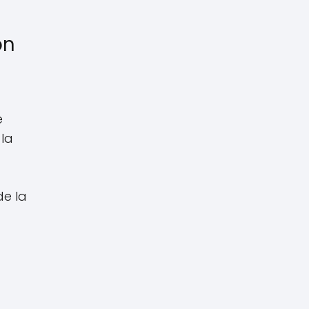
ón
e
 la
de la