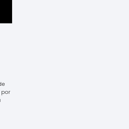
de
 por
a