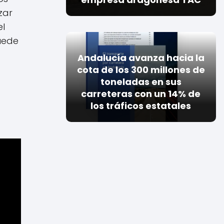
zar
el
uede
Andalucía avanza hacia la
cota de los 300 millones de
toneladas en sus
carreteras con un 14% de
los tráficos estatales