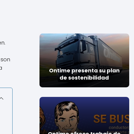
en.
 son
a
Ontime presenta su plan
de sostenibilidad
Ontime ofrece trabajo de