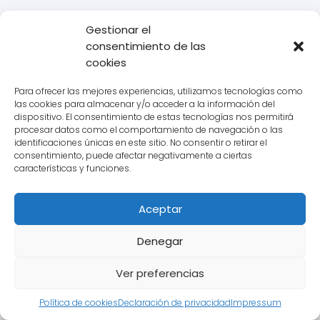
El seguimiento y control de la cadena
Gestionar el
de suministro es esencial para
consentimiento de las
garantizar la satisfacción del cliente
,
cookies
ya que permite a las empresas
Para ofrecer las mejores experiencias, utilizamos tecnologías como
monitorear la calidad y la eficiencia de
las cookies para almacenar y/o acceder a la información del
sus operaciones y detectar problemas
dispositivo. El consentimiento de estas tecnologías nos permitirá
procesar datos como el comportamiento de navegación o las
antes de que se conviertan en mayores.
identificaciones únicas en este sitio. No consentir o retirar el
consentimiento, puede afectar negativamente a ciertas
En el contexto del transporte, esto
características y funciones.
implica la utilización de tecnologías
como el GPS y la telemática para
Aceptar
rastrear la ubicación de los vehículos y
la carga en tiempo real, así como
Denegar
también el análisis de datos para
Ver preferencias
identificar patrones y tendencias en el
rendimiento de la empresa.
Política de cookies
Declaración de privacidad
Impressum