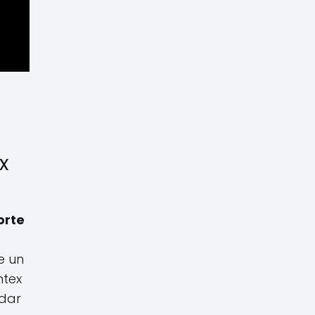
x
orte
e un
ntex
udar