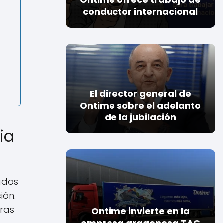
conductor internacional
?
El director general de
Ontime sobre el adelanto
de la jubilación
ia
ados
ión.
oras
Ontime invierte en la
empresa aragonesa TAC