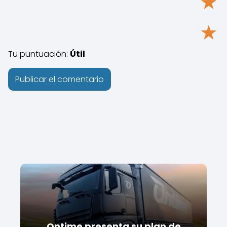
★
★
Tu puntuación:
Útil
Ontime presenta su plan de