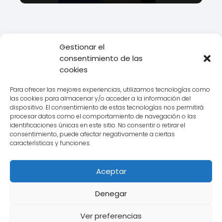
Gestionar el
consentimiento de las
Todo Transporte
Transporte
Descubre todo lo que necesitas
cookies
saber sobre el horario de reparto de DHL
Para ofrecer las mejores experiencias, utilizamos tecnologías como
las cookies para almacenar y/o acceder a la información del
dispositivo. El consentimiento de estas tecnologías nos permitirá
procesar datos como el comportamiento de navegación o las
Aviso legal
identificaciones únicas en este sitio. No consentir o retirar el
consentimiento, puede afectar negativamente a ciertas
Política de Cookies
características y funciones.
Política de Privacidad
Aceptar
Contacto
Denegar
Ver preferencias