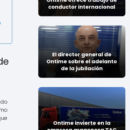
conductor internacional
n
El director general de
de
Ontime sobre el adelanto
de la jubilación
ado
imo
que
Ontime invierte en la
empresa aragonesa TAC