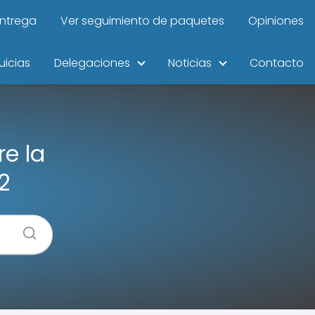
entrega
Ver seguimiento de paquetes
Opiniones
uicias
Delegaciones
Noticias
Contacto
e la
2