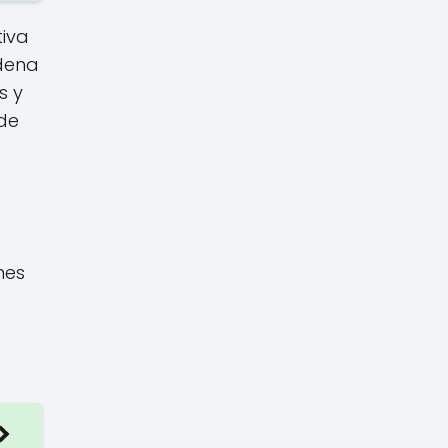
tiva
adena
s y
de
nes