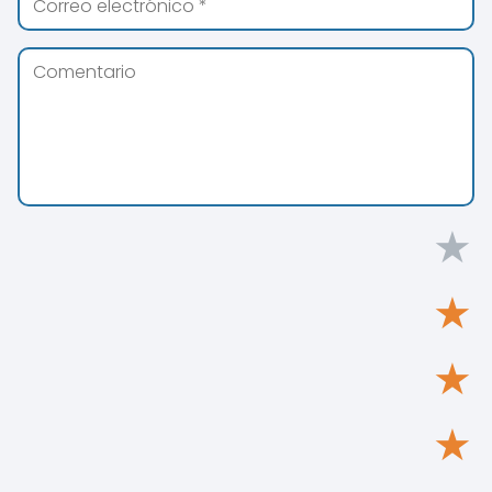
★
★
★
★