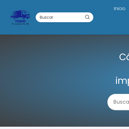
Inicio
Có
im