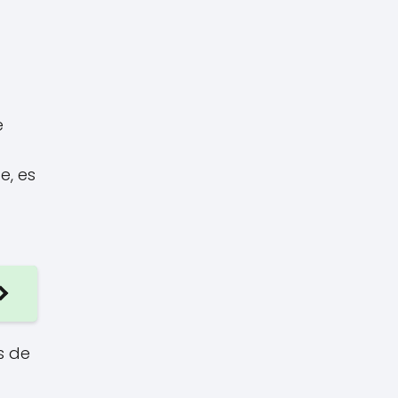
e
e, es
s de