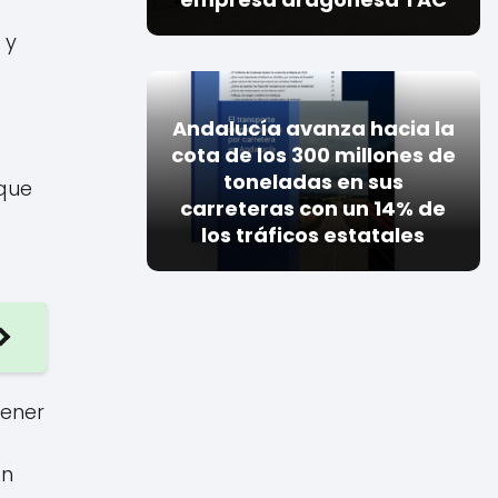
 y
Andalucía avanza hacia la
cota de los 300 millones de
toneladas en sus
que
carreteras con un 14% de
los tráficos estatales
tener
en