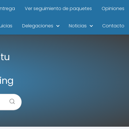
entrega
Ver seguimiento de paquetes
Opiniones
uicias
Delegaciones
Noticias
Contacto
 tu
a
ing