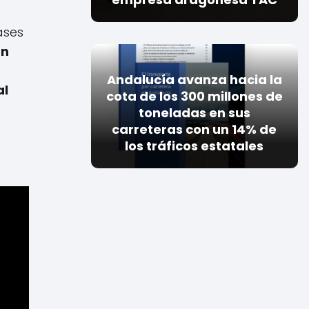
ases
an
Andalucía avanza hacia la
al
cota de los 300 millones de
.
toneladas en sus
carreteras con un 14% de
los tráficos estatales