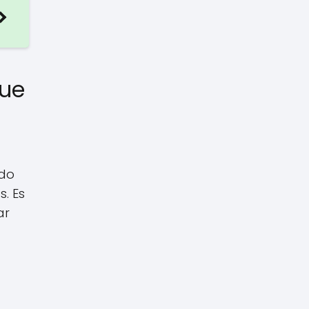
que
ado
. Es
ar