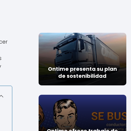
cer
s
y
Ontime presenta su plan
de sostenibilidad
Ontime ofrece trabajo de