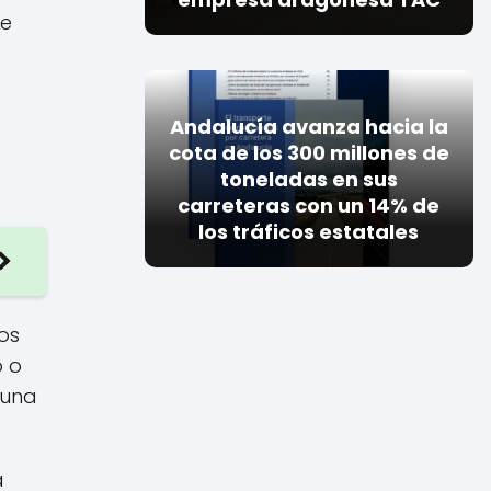
de
Andalucía avanza hacia la
cota de los 300 millones de
toneladas en sus
carreteras con un 14% de
los tráficos estatales
os
o o
 una
a