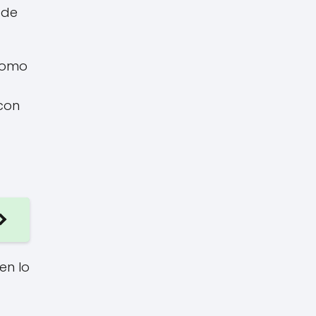
 de
 como
con
en lo