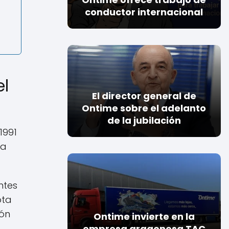
conductor internacional
el
El director general de
Ontime sobre el adelanto
de la jubilación
1991
la
ntes
ota
ión
Ontime invierte en la
empresa aragonesa TAC