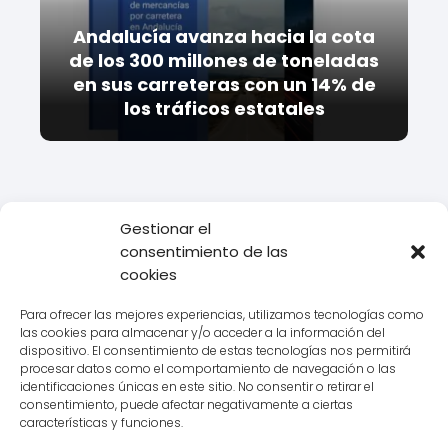
Andalucía avanza hacia la cota
de los 300 millones de toneladas
en sus carreteras con un 14% de
los tráficos estatales
Gestionar el
consentimiento de las
Todo Transporte
Transporte
Descarga gratuita del modelo
cookies
de Carta de Porte en formato PDF
Para ofrecer las mejores experiencias, utilizamos tecnologías como
las cookies para almacenar y/o acceder a la información del
dispositivo. El consentimiento de estas tecnologías nos permitirá
procesar datos como el comportamiento de navegación o las
Aviso legal
identificaciones únicas en este sitio. No consentir o retirar el
consentimiento, puede afectar negativamente a ciertas
Política de Cookies
características y funciones.