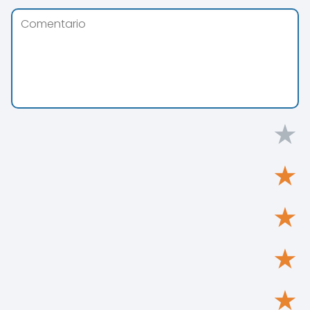
★
★
★
★
★