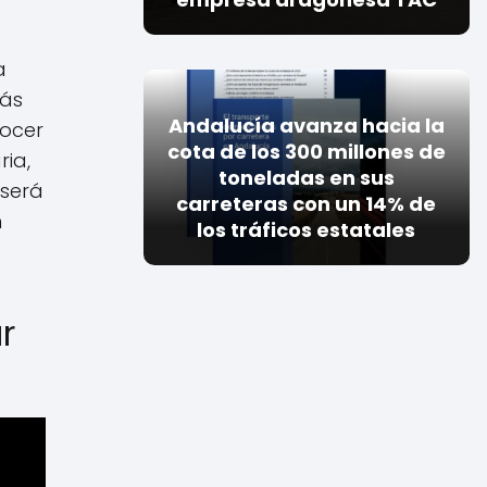
a
más
Andalucía avanza hacia la
nocer
cota de los 300 millones de
ia,
toneladas en sus
 será
carreteras con un 14% de
n
los tráficos estatales
r