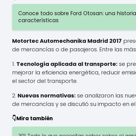
Conoce todo sobre Ford Otosan: una histori
características
Motortec Automechanika Madrid 2017
pres
de mercancías o de pasajeros. Entre las má
1.
Tecnología aplicada al transporte:
se pre
mejorar la eficiencia energética, reducir em
el sector del transporte.
2.
Nuevas normativas:
se analizaron las nue
de mercancías y se discutió su impacto en el 
👇Mira también
301 Todo lo que necesitas saber sobre el gas