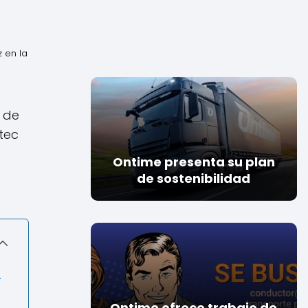
 en la
r de
tec
Ontime presenta su plan
de sostenibilidad
.
Ontime ofrece trabajo de