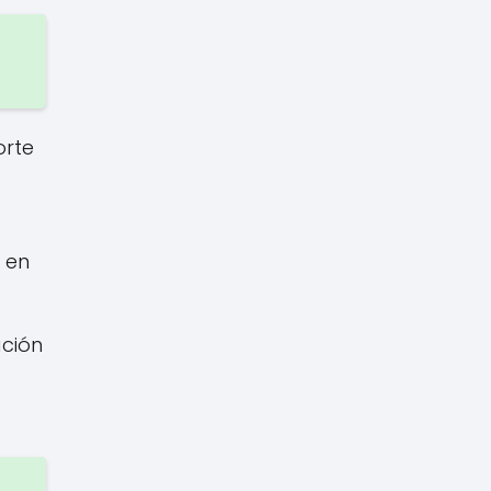
orte
 en
ación