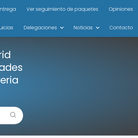
entrega
Ver seguimiento de paquetes
Opiniones
uicias
Delegaciones
Noticias
Contacto
id
dades
feria