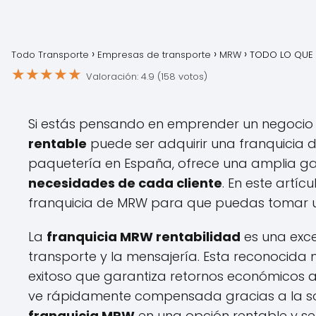
Todo Transporte
Empresas de transporte
MRW
TODO LO QUE 
★
★
★
★
★
Valoración: 4.9 (158 votos)
Si estás pensando en emprender un negocio e
rentable
puede ser adquirir una franquicia d
paquetería en España, ofrece una amplia 
necesidades de cada cliente
. En este artí
franquicia de MRW para que puedas tomar un
La
franquicia MRW rentabilidad
es una exce
transporte y la mensajería. Esta reconocid
exitoso que garantiza retornos económicos atr
ve rápidamente compensada gracias a la solid
franquicia MRW
en una opción rentable y 