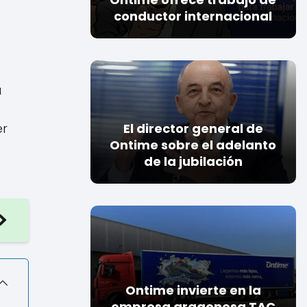
conductor internacional
a
er
El director general de
Ontime sobre el adelanto
de la jubilación
Ontime invierte en la
empresa aragonesa TAC