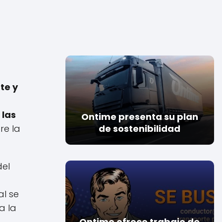
te y
 las
Ontime presenta su plan
re la
de sostenibilidad
del
al se
a la
Ontime ofrece trabajo de