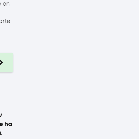
e en
orte
W
e ha
a
,