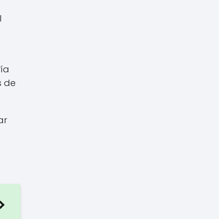
l
ía
s de
ar