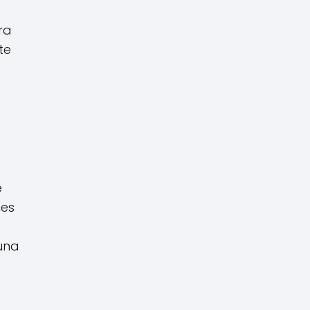
ra
te
e
nes
 una