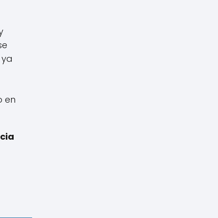
y
se
 ya
o en
cia