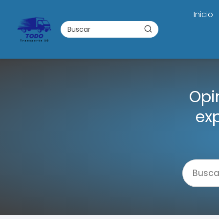
Inicio
Opi
exp