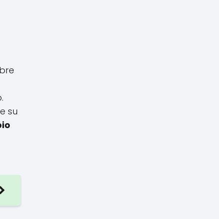
obre
.
e su
pio