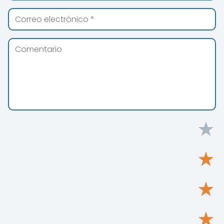
★
★
★
★