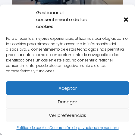
Gestionar el
consentimiento de las
Ontime presenta su plan de
cookies
sostenibilidad
Para ofrecer las mejores experiencias, utilizamos tecnologías como
las cookies para almacenar y/o acceder a la información del
dispositivo. El consentimiento de estas tecnologías nos permitirá
procesar datos como el comportamiento de navegación o las
identificaciones únicas en este sitio. No consentir o retirar el
consentimiento, puede afectar negativamente a ciertas
características y funciones.
Ontime ofrece trabajo de
Aceptar
conductor internacional
Denegar
Ver preferencias
Política de cookies
Declaración de privacidad
Impressum