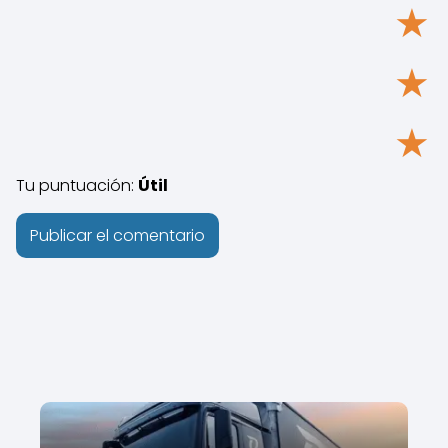
★
★
★
Tu puntuación:
Útil