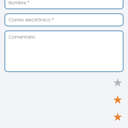
★
★
★