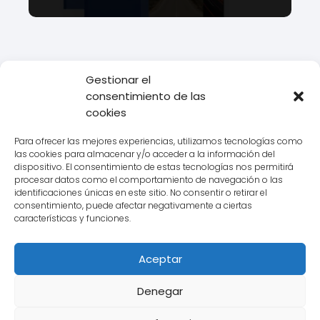
Gestionar el
consentimiento de las
Todo Transporte
Transporte
Descubre las mejores rutas de
cookies
Michelin en 2018 para tus próximos viajes
Para ofrecer las mejores experiencias, utilizamos tecnologías como
las cookies para almacenar y/o acceder a la información del
dispositivo. El consentimiento de estas tecnologías nos permitirá
procesar datos como el comportamiento de navegación o las
Aviso legal
identificaciones únicas en este sitio. No consentir o retirar el
consentimiento, puede afectar negativamente a ciertas
Política de Cookies
características y funciones.
Política de Privacidad
Aceptar
Contacto
Denegar