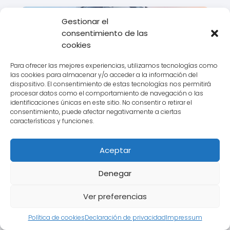
Gestionar el
consentimiento de las
cookies
Para ofrecer las mejores experiencias, utilizamos tecnologías como
Ontime presenta su plan de
las cookies para almacenar y/o acceder a la información del
sostenibilidad
dispositivo. El consentimiento de estas tecnologías nos permitirá
procesar datos como el comportamiento de navegación o las
identificaciones únicas en este sitio. No consentir o retirar el
consentimiento, puede afectar negativamente a ciertas
características y funciones.
Aceptar
Denegar
Ontime ofrece trabajo de
conductor internacional
Ver preferencias
Política de cookies
Declaración de privacidad
Impressum