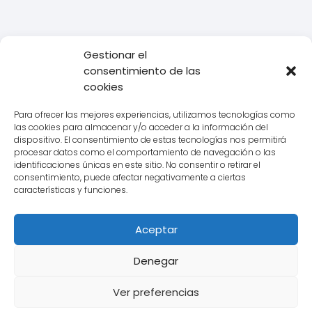
Gestionar el
consentimiento de las
Todo Transporte
Transporte
Tacholab: La tecnología que
cookies
revoluciona la medición de tiempos en el transporte
Para ofrecer las mejores experiencias, utilizamos tecnologías como
las cookies para almacenar y/o acceder a la información del
dispositivo. El consentimiento de estas tecnologías nos permitirá
procesar datos como el comportamiento de navegación o las
Aviso legal
identificaciones únicas en este sitio. No consentir o retirar el
consentimiento, puede afectar negativamente a ciertas
Política de Cookies
características y funciones.
Política de Privacidad
Aceptar
Contacto
Denegar
Ver preferencias