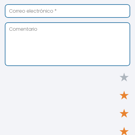
★
★
★
★