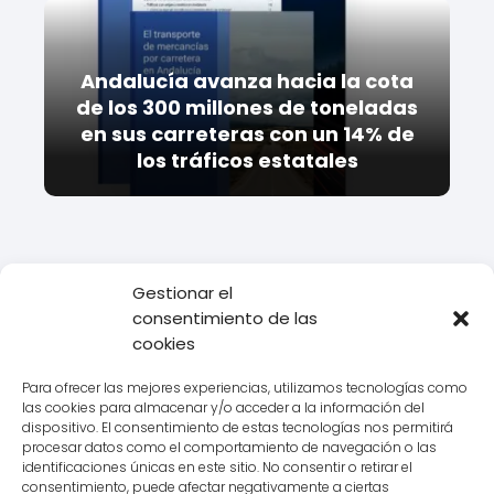
Andalucía avanza hacia la cota
de los 300 millones de toneladas
en sus carreteras con un 14% de
los tráficos estatales
Gestionar el
consentimiento de las
Todo Transporte
Empresas de transporte
CBL
Conoce los
cookies
servicios de transporte CBL: eficiencia y calidad en tus envíos
Para ofrecer las mejores experiencias, utilizamos tecnologías como
las cookies para almacenar y/o acceder a la información del
dispositivo. El consentimiento de estas tecnologías nos permitirá
procesar datos como el comportamiento de navegación o las
Aviso legal
identificaciones únicas en este sitio. No consentir o retirar el
consentimiento, puede afectar negativamente a ciertas