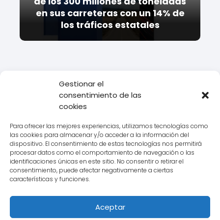
de los 300 millones de toneladas
en sus carreteras con un 14% de
los tráficos estatales
Gestionar el
consentimiento de las
Todo Transporte
Transporte
¿Qué es la AECAITV y cómo
cookies
impacta en el transporte de mercancías?
Para ofrecer las mejores experiencias, utilizamos tecnologías como
las cookies para almacenar y/o acceder a la información del
dispositivo. El consentimiento de estas tecnologías nos permitirá
procesar datos como el comportamiento de navegación o las
Aviso legal
identificaciones únicas en este sitio. No consentir o retirar el
consentimiento, puede afectar negativamente a ciertas
Política de Cookies
características y funciones.
Política de Privacidad
Aceptar
Contacto