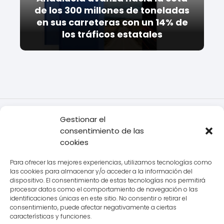
de los 300 millones de toneladas
en sus carreteras con un 14% de
los tráficos estatales
Todo Transporte
Empresas de
Gestionar el
transporte
Chronoexpres
Descubre el servicio de envío
consentimiento de las
rápido de Chronoexpres en Tarragona: ¡Tu solución para envíos
cookies
urgentes!
Para ofrecer las mejores experiencias, utilizamos tecnologías como
las cookies para almacenar y/o acceder a la información del
dispositivo. El consentimiento de estas tecnologías nos permitirá
procesar datos como el comportamiento de navegación o las
Aviso legal
identificaciones únicas en este sitio. No consentir o retirar el
consentimiento, puede afectar negativamente a ciertas
Política de Cookies
características y funciones.