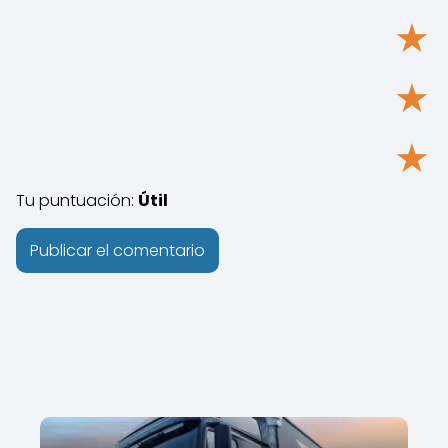
★
★
★
Tu puntuación:
Útil