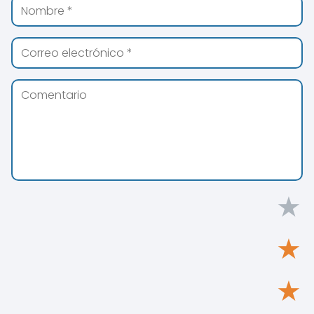
★
★
★