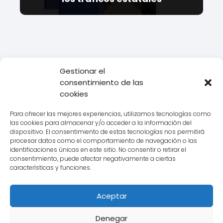
Gestionar el
Todo Transporte
Empresas de
consentimiento de las
transporte
Chronoexpres
Todo lo que debes saber sobre
cookies
Chronoexpres: envíos rápidos y eficientes a tu alcance
Para ofrecer las mejores experiencias, utilizamos tecnologías como
las cookies para almacenar y/o acceder a la información del
dispositivo. El consentimiento de estas tecnologías nos permitirá
procesar datos como el comportamiento de navegación o las
Aviso legal
identificaciones únicas en este sitio. No consentir o retirar el
consentimiento, puede afectar negativamente a ciertas
Política de Cookies
características y funciones.
Política de Privacidad
Aceptar
Contacto
Denegar